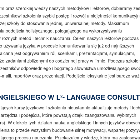
irm oraz szerokiej wiedzy naszych metodyków i lektorów, dobieramy ze
estnikowi szkolenia szybki postęp i rozwój umiejętności komunikacyjn
szej szkoły do stosowania jednej, uniwersalnej metody. Maksimum
iu podejścia holistycznego, polegającego na wykorzystywaniu
w różnych metod i technik nauczania. Celem naszych lektorów podczas
 używania języka w procesie komunikowania się już od najniższych
cana jest odgrywaniem ról, scenkami, prezentacjami, symulacjami,
że zadaniami zbliżonymi do codziennej pracy w firmie. Podczas szkole
uczestników odpowiedniego i bogatego słownictwa umożliwiającego sw
-maili, raportów oraz prezentacji. Podejście leksykalne jest bardzo wa
ANGIELSKIEGO W
L²- LANGUAGE CONSULT
cych kursy językowe i szkolenia nieustannie aktualizuje metody i tech
zędzia i podejścia, które powstają dzięki zaangażowaniu wybitnych
s). W efekcie tych działań nauka angielskiego i innych języków obcych
lenia to przede wszystkim budowanie silnej motywacji, wspartej pozyt
jącego procesu nauczania. Przekazujemy wiedzę, która ma zastosowa