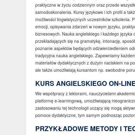
praktyczne w życiu codziennym oraz przede wszyst
samodoskonalenia. Kursy językowe i ich profil a ta
możliwości lingwistycznych uczestników szkolenia. 
emocji, opisywania zdarzeń w nowym języku, prakty
biznesowych. Nauka angielskiego i każdego języka o
przekładających się na gramatykę, intonację, sposób
poznanie aspektów będących odzwierciedleniem odm
tradycyjna nauka angielskiego. Zapewniamy każdemu
materiałów dydaktycznych z dużym naciskiem na pom
ale także umożliwiają kursantom np. swobodne porus
KURS ANGIELSKIEGO ON-LINE 
We współpracy z lektorami, nauczycielami akademick
platformę e-learningową, umożliwiającą nieogranicz
zastosowaniu tej technologii uczący się mogą aktyw
pomoce dydaktyczne, tym samym podnosząc poziom u
PRZYKŁADOWE METODY I TEC