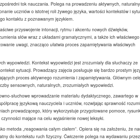
ezpośredni tok nauczania. Polega na prowadzeniu aktywnych, naturaln
anie uczniów o istotnej roli żywego języka, wartości kontekstów i sytua
ego kontaktu z poznawanym językiem.
łaściwe przyswojenie intonacji, rytmu i akcentu nowych dźwięków,
ozumienia słów wraz z układami gramatycznymi, a także ich właściwego
owanie uwagi, znacząco ułatwia proces zapamiętywania właściwych
h wypowiedzi. Kontekst wypowiedzi jest zrozumiały dla słuchaczy ze
ntekst sytuacji. Prowadzący zajęcia posługuje się bardzo prostym jęz
iających proces aktywnego rozumienia i zapamiętywania. Głównym ce
liczby sensownych, naturalnych, zrozumiałych wypowiedzi.
łowno-słuchowe wprowadzanie materiału dydaktycznego, zawartego w
ółpracę językową nauczyciela i uczniów, rozwijając sprawność rozumi
aniach prowadzącego, który wykorzystuje przygotowane pomoce, rysunk
e czynności mające na celu wyjaśnienie nowej leksyki.
ko metoda „reagowania całym ciałem”. Opiera się na założeniu, że na
atny do kontekstu ruch fizyczny. Ćwiczenie polega na wydawaniu przez