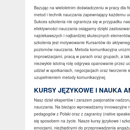
Bazując na wieloletnim doświadczeniu w pracy dla f
metod i technik nauczania zapewniający każdemu ucz
Sukces szkolenia nie ogranicza się w przypadku na
efektywności nauczania osiągamy dzięki zastosowan
najciekawszych i najbardziej skutecznych elementó
szkolenia jest motywowanie Kursantów do aktywnego
poziomów nauczania. Metoda komunikacyjna urozmai
improwizacjami, pracą w parach oraz grupach, a tak
niezwykle istotną rolę odgrywa opanowanie przez 
udział w spotkaniach, negocjacjach oraz tworzenie e
uzupełnieniem metody komunikacyjnej.
KURSY JĘZYKOWE I NAUKA 
Nasz dział ekspertów i zarazem pasjonatów nadzorują
nauczania. Na bieżąco wprowadzamy innowacyjne nar
pedagogów z Polski oraz z zagranicy (native speaker
się sposobem na życie. Nasze kursy językowe i szko
emocjami, niezbędnymi do przeprowadzenia angażu