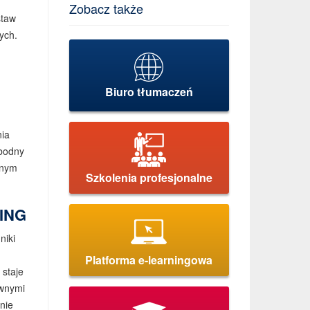
Zobacz także
staw
ych.
Biuro tłumaczeń
nia
obodny
żnym
Szkolenia profesjonalne
ING
niki
Platforma e-learningowa
 staje
ywnymi
nie