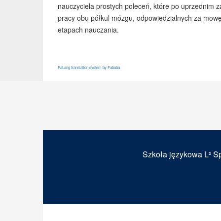
nauczyciela prostych poleceń, które po uprzednim
pracy obu półkul mózgu, odpowiedzialnych za mowę,
etapach nauczania.
FaLang translation system by Faboba
Szkoła językowa L² Sp