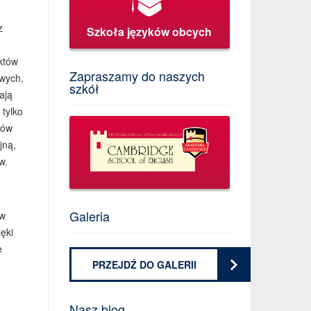
z
Szkoła języków obcych
któw
Zapraszamy do naszych
owych,
szkół
ają
tylko
tów
jną,
w.
Galeria
ów
ęki
e
PRZEJDŹ DO GALERII
Nasz blog