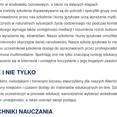
kim w środowisku biznesowym, a także na dalszych etapach
kże metody szkolenia dopasowywane są do potrzeb i specyfiki grupy ora
Prowadzone przez nas szkolenia i kursy językowe uczą wyrażania myśli,
cznych w naturalnych sytuacjach życia codziennego raz podczas konta
bcego wymaga także umiejętności mediacji i rozumienia różnic kultur
 wyrażania się, słownictwo. Nasze szkolenia i kursy językowe umożliwi
ienności obyczajów danej narodowości. Nasza szkoła językowa to nie 
 uczestnikowi szkolenia dostęp do opracowanych przez profesjonalis
oce multimedialne. Spełniają one nie tylko znaczącą funkcję edukacy
zanie się w internecie i umiejętne korzystanie z jego bogatych zasobó
I NIE TYLKO
imi, metodykami i trenerami biznesu stworzyliśmy dla naszych Klient
ony miejscem i czasem dostęp do materiałów edukacyjnych on-line. Dzi
nie uczestniczyć w procesie edukacji, samodzielnie wybierać dodatkow
miejętności, a także oceniać swoje postępy.
HNIKI NAUCZANIA