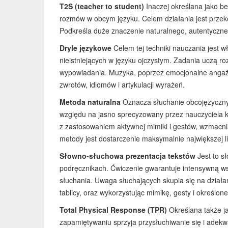
T2S (teacher to student)
Inaczej określana jako b
rozmów w obcym języku. Celem działania jest przekon
Podkreśla duże znaczenie naturalnego, autentyczn
Dryle językowe
Celem tej techniki nauczania jest w
nieistniejących w języku ojczystym. Zadania uczą r
wypowiadania. Muzyka, poprzez emocjonalne angaż
zwrotów, idiomów i artykulacji wyrażeń.
Metoda naturalna
Oznacza słuchanie obcojęzycznyc
względu na jasno sprecyzowany przez nauczyciela ko
z zastosowaniem aktywnej mimiki i gestów, wzmacn
metody jest dostarczenie maksymalnie największej 
Słowno-słuchowa prezentacja tekstów
Jest to s
podręcznikach. Ćwiczenie gwarantuje intensywną wsp
słuchania. Uwaga słuchających skupia się na dział
tablicy, oraz wykorzystując mimikę, gesty i określon
Total Physical Response (TPR)
Określana także ja
zapamiętywaniu sprzyja przysłuchiwanie się i adekw