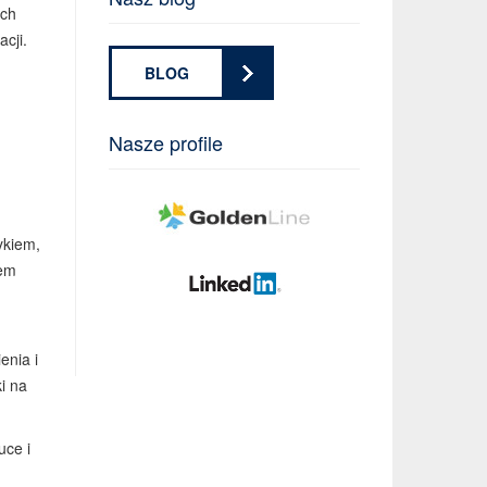
ych
cji.
BLOG
Nasze profile
ykiem,
lem
enia i
i na
uce i