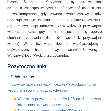
biznesu "Simteam". Korzystanie z symulacji w czasie
szkolenia znacząco wpływa na efektywność uczenia się i
rozwój kompetencji, gdyż zawiera czynnik zabawy, a także
angażuje emocje uczestnika (badania pokazują, że nauka
poprzez symulację umożliwia 75% wskaźnik przyswajania
wiedzy, podczas gdy normalne uczenie się poprzez
słuchanie zapewnia tylko 10% wskaźnik przyswajania
wiedzy). Warto też wspomnieć, że współpracujemy z
doświadczonymi trenerami i wykładowcami z Uniwersytetu
Warszawskiego (Wydział Zarządzania).
Pożyteczne linki:
UP Warszawa:
https://www.up.warszawa.pl/index.php/pracodawcy/formy-
wsparcia/krajowy-fundusz-szkoleniowy
Wniosek o przyznanie środków KFS na sfinansowanie
kształcenia ustawicznego w 2017r
Zasady przyznawania środków KFS w 2017r