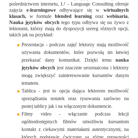
pośrednictwem internetu, L² - Language Consulting oferuje
zajęcia
e-learningowe
odbywające się w
wirtualnych
klasach,
w formule
blended learning
oraz
webinaria.
Nauka języków obcych
tego typu odbywa się na żywo z
lektorami, którzy mają do dyspozycji szereg różnych opcji,
takich jak na przykład:
Prezentacja - podczas zajęć lektorzy mają możliwość
używania dokumentów, które pozwolą im łatwiej
przekazać dany komunikat. Dzięki temu
nauka
języków obcych
jest znacznie urozmaicona i lektorzy
mogą zwiększyć zainteresowanie kursantów danym
tematem.
Tablica - jest to opcja dająca lektorom możliwość
sporządzania notatek oraz rysowania zarówno na
pustej tablicy jak i na włączonym dokumencie.
Filmy video - włączanie podczas lekcji
ogólnodostępnych filmów umożliwia kursantom
kontakt z ciekawymi materiałami autentycznymi, na
których podstawie ćwiczone są różne sprawności