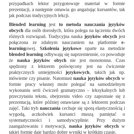
przypadkach lektor przygotowuje materiał w formie
prezentacji, a następnie omawia go angażując kursantów, tak
jak podczas tradycyjnych lekcji.
Blended learning
jest
to metoda nauczania języków
obcych
dla osób dorosłych, która polega na łączeniu dwóch
różnych rozwiązań. Tradycyjna nauka
języków obcych
jest
połączona ze zdalnym nauczaniem na platformie
e-
learning
owej.
Szkolenia językowe
oparte na metodzie
blended learning
odbywają się naprzemiennie, co powoduje
że
nauka języków obych
nie jest monotonna. Czas
spędzony z lektorem poświęcony jest na ćwiczenie
praktycznych umiejętności
językowych
, takich jak np.
mówienie czy pisanie. Natomiast
nauka języków obcych
w
formie pracy własnej może polegać na samodzielnym
wykonaniu serii ćwiczeń gramatyczno – leksykalnych lub
przeczytaniu tekstu, obejrzeniu video czy zapoznaie się z
prezentacją, które później omawiane są z lektorem podczas
zajęć. Taki tryb
nauczania
cechuje się sporą elastycznością i
wygodą, aczkolwiek kursanci muszą pamiętać o
systematyczności i samodyscyplinie. Przy dużym
zaangażowaniu i motywacji,
nauka języków obcych
w
takiej formie daje bardzo dobre wyniki w krótkim czasie.