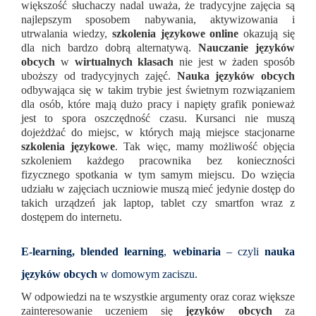
większość słuchaczy nadal uważa, że tradycyjne zajęcia są
najlepszym sposobem nabywania, aktywizowania i
utrwalania wiedzy,
szkolenia językowe online
okazują się
dla nich bardzo dobrą alternatywą.
Nauczanie języków
obcych
w
wirtualnych klasach
nie jest w żaden sposób
uboższy od tradycyjnych zajęć.
Nauka
języków obcych
odbywająca się w takim trybie jest świetnym rozwiązaniem
dla osób, które mają dużo pracy i napięty grafik ponieważ
jest to spora oszczędność czasu. Kursanci nie muszą
dojeżdżać do miejsc, w których mają miejsce stacjonarne
szkolenia językowe
. Tak więc, mamy możliwość objęcia
szkoleniem każdego pracownika bez konieczności
fizycznego spotkania w tym samym miejscu. Do wzięcia
udziału w zajęciach uczniowie muszą mieć jedynie dostęp do
takich urządzeń jak laptop, tablet czy smartfon wraz z
dostępem do internetu.
E-learning, blended learning
,
webinaria
– czyli
nauka
języków obcych
w domowym zaciszu.
W odpowiedzi na te wszystkie argumenty oraz coraz większe
zainteresowanie uczeniem się
języków obcych
za