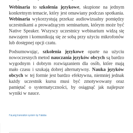
Webinaria
to
szkolenia językowe
, skupione na jednym
konkretnym temacie, który jest omawiany podczas spotkania.
Webinaria
wykorzystują przekaz audiowizualny pomiędzy
uczestnikami a prowadzącym seminarium, którym może być
Native Speaker. Wszyscy uczestnicy webinarium widzą się
nawzajem i komunikują się ze sobą przy użyciu mikrofonów
lub dostępnej opcji czatu.
Podsumowując,
szkolenia językowe
oparte na użyciu
nowoczesnych metod
nauczania języków obcych
są bardzo
wygodnym i dobrym rozwiązaniem dla osób, które mają
mało czasu i szukają dobrej alternatywny.
Nauka języków
obcych
w tej formie jest bardzo efektywna, niemniej jednak
każdy uczestnik kursu musi być zmotywowany oraz
pamiętać o systematyczności, by osiągnąć jak najlepsze
wyniki w nauce.
FaLang translation system by Faboba