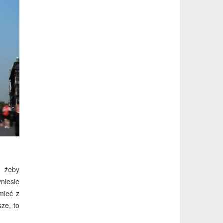
, żeby
niesie
mieć z
sze, to