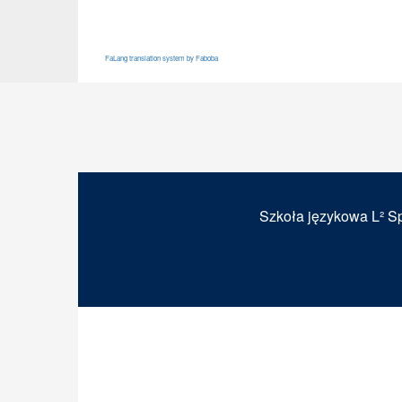
FaLang translation system by Faboba
Szkoła językowa L² Sp