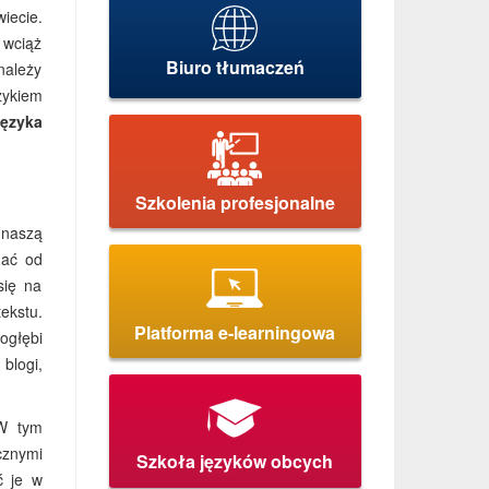
iecie.
 wciąż
Biuro tłumaczeń
należy
zykiem
języka
Szkolenia profesjonalne
naszą
nać od
się na
ekstu.
Platforma e-learningowa
ogłębi
blogi,
W tym
cznymi
Szkoła języków obcych
ć je w