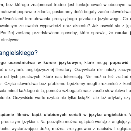
ym
, bez którego znajomości trudno jest funkcjonować w obecnym św
rmułować poprawne zdania, posiadamy dość bogaty zasób słownictwa
możliwościami formułowania precyzyjnego przekazu językowego. Co 
dowolonym ze swoich wypowiedzi oraz akcentu? Jak oswoić się z ję
oniżej zostaną przedstawione sposoby, które sprawią, że
nauka 
 efektywna.
angielskiego?
ego uczestnictwa w kursie językowym
, które mogą
poprawić
ć o czytaniu anglojęzycznej literatury. Oczywiście nie należy zaczy
le od tych prostszych, które nas interesują. Nie można też zrażać 
iałe. Część słownictwa bez problemu będziemy mogli zrozumieć z kont
aście minut każdego dnia, pomoże wzbogacić nasz zasób słownictwa i p
ie. Oczywiście warto czytać nie tylko książki, ale też artykuły czy 
lądanie filmów bądź ulubionych seriali w języku angielskim
. 
z prostszym językiem. Na początku można oglądać wersję z anglojęzy
łuchu wystarczająco dużo, można zrezygnować z napisów i ogląda