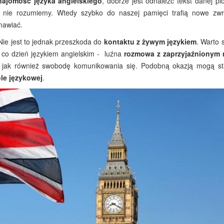
najomość języka angielskiego
, dobrze jest odnaleźć tekst danej pi
h nie rozumiemy. Wtedy szybko do naszej pamięci trafią nowe zwr
mawiać.
 Nie jest to jednak przeszkoda do
kontaktu z żywym językiem
. Warto 
 co dzień językiem angielskim - luźna
rozmowa z zaprzyjaźnionym 
jak również swobodę komunikowania się. Podobną okazją mogą st
ole językowej
.