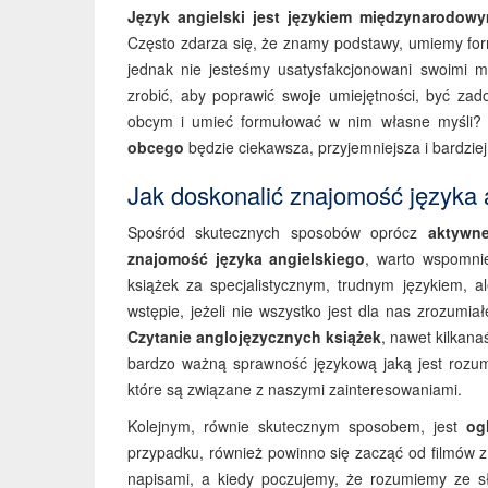
Język angielski jest językiem międzynarodow
Często zdarza się, że znamy podstawy, umiemy fo
jednak nie jesteśmy usatysfakcjonowani swoimi 
zrobić, aby poprawić swoje umiejętności, być za
obcym i umieć formułować w nim własne myśli? P
obcego
będzie ciekawsza, przyjemniejsza i bardziej
Jak doskonalić znajomość języka 
Spośród skutecznych sposobów oprócz
aktywn
znajomość języka angielskiego
, warto wspomnie
książek za specjalistycznym, trudnym językiem, a
wstępie, jeżeli nie wszystko jest dla nas zrozum
Czytanie anglojęzycznych książek
, nawet kilkan
bardzo ważną sprawność językową jaką jest rozumien
które są związane z naszymi zainteresowaniami.
Kolejnym, równie skutecznym sposobem, jest
og
przypadku, również powinno się zacząć od filmów 
napisami, a kiedy poczujemy, że rozumiemy ze s