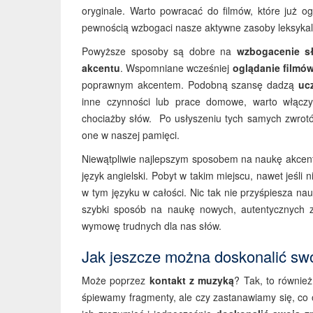
oryginale. Warto powracać do filmów, które już o
pewnością wzbogaci nasze aktywne zasoby leksykal
Powyższe sposoby są dobre na
wzbogacenie s
akcentu
. Wspomniane wcześniej
oglądanie filmó
poprawnym akcentem. Podobną szansę dadzą
uc
inne czynności lub prace domowe, warto włąc
chociażby słów. Po usłyszeniu tych samych zwrotó
one w naszej pamięci.
Niewątpliwie najlepszym sposobem na naukę akcent
język angielski. Pobyt w takim miejscu, nawet jeśli n
w tym języku w całości. Nic tak nie przyśpiesza na
szybki sposób na naukę nowych, autentycznych 
wymowę trudnych dla nas słów.
Jak jeszcze można doskonalić sw
Może poprzez
kontakt z muzyką
? Tak, to równie
śpiewamy fragmenty, ale czy zastanawiamy się, co 