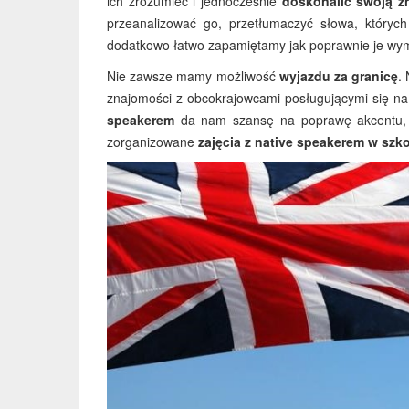
ich zrozumieć i jednocześnie
doskonalić swoją z
przeanalizować go, przetłumaczyć słowa, któryc
dodatkowo łatwo zapamiętamy jak poprawnie je wy
Nie zawsze mamy możliwość
wyjazdu za granicę
.
znajomości z obcokrajowcami posługującymi się na
speakerem
da nam szansę na poprawę akcentu, 
zorganizowane
zajęcia z native speakerem w szk