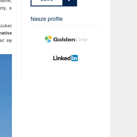
osenki,
oty, a
Nasze profile
szukać
native
ać się