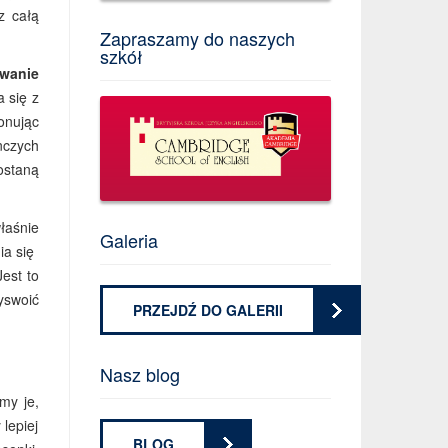
z całą
Zapraszamy do naszych
szkół
owanie
 się z
onując
nczych
ostaną
łaśnie
Galeria
nia się
est to
yswoić
PRZEJDŹ DO GALERII
Nasz blog
my je,
lepiej
BLOG