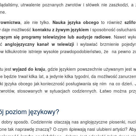
glądaliśmy, utrwalenie poznanych zwrotów i słówek nie zaszkodzi, a 
ne.
łownictwa
, ale nie tylko.
Nauka języka obcego
to również
szlif
w
daje możliwość
kontaktu z żywym językiem
i sposobność osłuchania
zącym się programy telewizyjne lub audycje radiowe
. Nawet wyk
zyć
anglojęzyczny kanał w telewizji
i wyławiać brzmienie pojedy
w kilkukrotnie istnieje wysokie prawdopodobieństwo, że na pewno z
u jest
wyjazd do kraju
, gdzie językiem powszechnie używanym jest w
ie będzie trwał kilka lat, a jedynie kilka tygodni, da możliwość zanurze
uki języka obcego jak konieczność posługiwania się nim na co dzień. J
zwrotów, stosowanych w sytuacjach codziennych. Łatwo można prz
ój poziom językowy?
ż dobry sposób. Codziennie otaczają nas anglojęzyczne piosenki, nuci
one tak naprawdę znaczą? O czym śpiewają nasi ulubieni artyści? Aby 