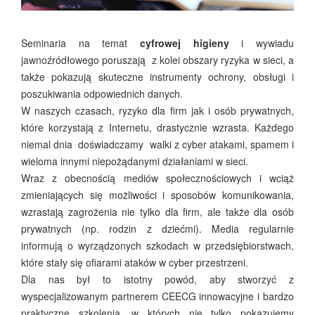
Seminaria na temat
cyfrowej higieny
i wywiadu
jawnoźródłowego poruszają z kolei obszary ryzyka w sieci, a
także pokazują skuteczne instrumenty ochrony, obsługi i
poszukiwania odpowiednich danych.
W naszych czasach, ryzyko dla firm jak i osób prywatnych,
które korzystają z Internetu, drastycznie wzrasta. Każdego
niemal dnia doświadczamy walki z cyber atakami, spamem i
wieloma innymi niepożądanymi działaniami w sieci.
Wraz z obecnością mediów społecznościowych i wciąż
zmieniających się możliwości i sposobów komunikowania,
wzrastają zagrożenia nie tylko dla firm, ale także dla osób
prywatnych (np. rodzin z dziećmi). Media regularnie
informują o wyrządzonych szkodach w przedsiębiorstwach,
które stały się ofiarami ataków w cyber przestrzeni.
Dla nas był to istotny powód, aby stworzyć z
wyspecjalizowanym partnerem CEECG innowacyjne i bardzo
praktyczne szkolenia, w których nie tylko pokazujemy