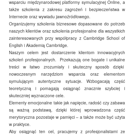
wsparciu międzynarodowej platformy symulacyjnej Online, a
także szkolenia z zakresu zagrożeń i bezpieczeństwa w
Internecie oraz wywiadu jawnoźródłowego.
Organizujemy szkolenia biznesowe dopasowane do potrzeb
naszych klientów oraz szkolenia profesjonalne dla wszystkich
zainteresowanych przy współpracy z Cambridge School of
English i Akademią Cambridge.
Naszym celem jest dostarczenie klientom innowacyjnych
szkoleń profesjonalnych. Przekazują one bogate i unikalne
treści w łatwo zrozumiały i skuteczny sposób dzięki
nowoczesnym narzędziom wsparcia oraz elementom
symulującym autentyczne sytuacje. Wzbogacają część
teoretyczną i pomagają osiągnąć znacznie szybciej i
skuteczniej wyznaczone cele.
Elementy emocjonalne takie jak napięcie, radość czy zabawa
są ważną podstawą, dzięki której wprowadzona część
merytoryczna pozostaje w pamięci – a także może być użyta
w praktyce.
Aby osiągnąć ten cel, pracujemy z profesjonalistami ze