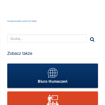
FaLang translation system by Faboba
Zobacz także
Biuro tłumaczeń