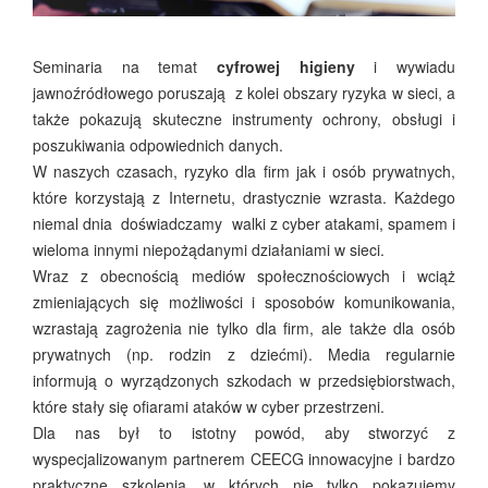
Seminaria na temat
cyfrowej higieny
i wywiadu
jawnoźródłowego poruszają z kolei obszary ryzyka w sieci, a
także pokazują skuteczne instrumenty ochrony, obsługi i
poszukiwania odpowiednich danych.
W naszych czasach, ryzyko dla firm jak i osób prywatnych,
które korzystają z Internetu, drastycznie wzrasta. Każdego
niemal dnia doświadczamy walki z cyber atakami, spamem i
wieloma innymi niepożądanymi działaniami w sieci.
Wraz z obecnością mediów społecznościowych i wciąż
zmieniających się możliwości i sposobów komunikowania,
wzrastają zagrożenia nie tylko dla firm, ale także dla osób
prywatnych (np. rodzin z dziećmi). Media regularnie
informują o wyrządzonych szkodach w przedsiębiorstwach,
które stały się ofiarami ataków w cyber przestrzeni.
Dla nas był to istotny powód, aby stworzyć z
wyspecjalizowanym partnerem CEECG innowacyjne i bardzo
praktyczne szkolenia, w których nie tylko pokazujemy