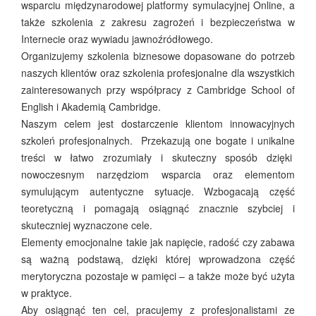
wsparciu międzynarodowej platformy symulacyjnej Online, a
także szkolenia z zakresu zagrożeń i bezpieczeństwa w
Internecie oraz wywiadu jawnoźródłowego.
Organizujemy szkolenia biznesowe dopasowane do potrzeb
naszych klientów oraz szkolenia profesjonalne dla wszystkich
zainteresowanych przy współpracy z Cambridge School of
English i Akademią Cambridge.
Naszym celem jest dostarczenie klientom innowacyjnych
szkoleń profesjonalnych. Przekazują one bogate i unikalne
treści w łatwo zrozumiały i skuteczny sposób dzięki
nowoczesnym narzędziom wsparcia oraz elementom
symulującym autentyczne sytuacje. Wzbogacają część
teoretyczną i pomagają osiągnąć znacznie szybciej i
skuteczniej wyznaczone cele.
Elementy emocjonalne takie jak napięcie, radość czy zabawa
są ważną podstawą, dzięki której wprowadzona część
merytoryczna pozostaje w pamięci – a także może być użyta
w praktyce.
Aby osiągnąć ten cel, pracujemy z profesjonalistami ze