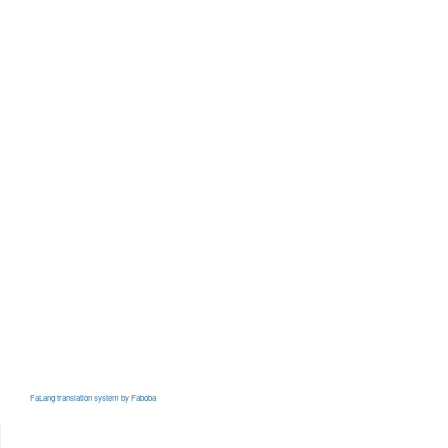
FaLang translation system by Faboba