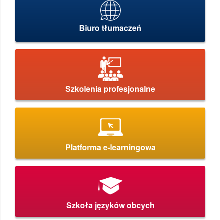
Biuro tłumaczeń
Szkolenia profesjonalne
Platforma e-learningowa
Szkoła języków obcych