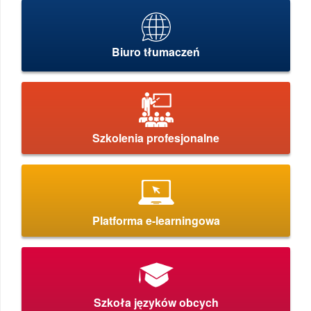
Biuro tłumaczeń
Szkolenia profesjonalne
Platforma e-learningowa
Szkoła języków obcych