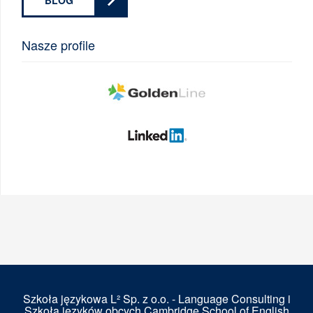
BLOG
Nasze profile
Szkoła językowa L² Sp. z o.o. - Language Consulting i
Szkoła języków obcych Cambridge School of English