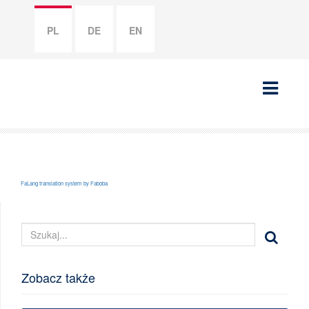
PL
DE
EN
FaLang translation system by Faboba
Zobacz także