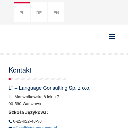
PL
DE
EN
Kontakt
L² – Language Consulting Sp. z o.o.
Ul. Marszałkowska 8 lok. 17
00-590 Warszawa
Szkoła Językowa:
0-22-622-40-98
office@language.com.pl